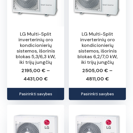
options
opt
may
may
be
be
chosen
cho
LG Multi-Split
LG Multi-Split
inverterinių oro
inverterinių oro
on
on
kondicionierių
kondicionierių
the
the
sistemos, išorinis
sistemos, išorinis
blokas 5,3/6,3 kW,
blokas 6,2/7,0 kW,
product
pro
iki trijų jungčių
iki trijų jungčių
page
pag
2195,00
€
–
2505,00
€
–
Price
Price
4431,00
€
4811,00
€
range:
range:
This
This
Pasirinkti savybes
Pasirinkti savybes
2195,00 €
2505,00 
product
pro
through
through
has
has
4431,00 €
4811,00 €
multiple
mult
variants.
vari