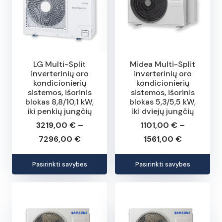
The
The
options
opt
may
may
be
be
chosen
cho
LG Multi-Split
Midea Multi-Split
inverterinių oro
inverterinių oro
on
on
kondicionierių
kondicionierių
the
the
sistemos, išorinis
sistemos, išorinis
blokas 8,8/10,1 kW,
blokas 5,3/5,5 kW,
product
pro
iki penkių jungčių
iki dviejų jungčių
page
pag
3219,00
€
–
1101,00
€
–
Price
Price
7296,00
€
1561,00
€
range:
range:
This
This
Pasirinkti savybes
Pasirinkti savybes
3219,00 €
1101,00 €
product
pro
through
through
has
has
7296,00 €
1561,00 €
multiple
mult
variants.
vari