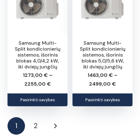
The
The
options
opt
may
may
be
be
chosen
cho
Samsung Multi-
Samsung Multi-
Split kondicionierių
Split kondicionierių
on
on
sistemos, išorinis
sistemos, išorinis
the
the
blokas 4,0/4,2 kW,
blokas 5,0/5,6 kW,
iki dviejų jungčių
iki dviejų jungčių
product
pro
1273,00
€
–
1463,00
€
–
page
pag
Price
Price
2255,00
€
2499,00
€
range:
range:
This
This
Pasirinkti savybes
Pasirinkti savybes
1273,00 €
1463,00 
product
pro
through
through
has
has
2255,00 €
2499,00 
multiple
mult
1
2
variants.
vari