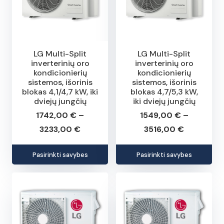
LG Multi-Split
LG Multi-Split
inverterinių oro
inverterinių oro
kondicionierių
kondicionierių
sistemos, išorinis
sistemos, išorinis
blokas 4,1/4,7 kW, iki
blokas 4,7/5,3 kW,
dviejų jungčių
iki dviejų jungčių
1742,00
€
–
1549,00
€
–
Price
Price
3233,00
€
3516,00
€
range:
range:
This
This
Pasirinkti savybes
Pasirinkti savybes
1742,00 €
1549,00 
product
pro
through
through
has
has
3233,00 €
3516,00 €
multiple
mult
variants.
vari
The
The