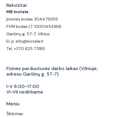
The
The
Rekvizitai
options
opt
MB Inotela
may
may
Įmonės kodas 304479355
be
be
PVM kodas LT 100014541816
chosen
cho
Gariūnų g. 57-7, Vilnius
on
on
El. p. info@inotela.lt
the
the
Tel. +370 625 73185
product
pro
page
pag
Fizinės parduotuvės darbo laikas (Vilniuje,
adresu Gariūnų g. 57-7)
I-V 8:00-17:00
VI-VII nedirbame
Meniu
Šildymas