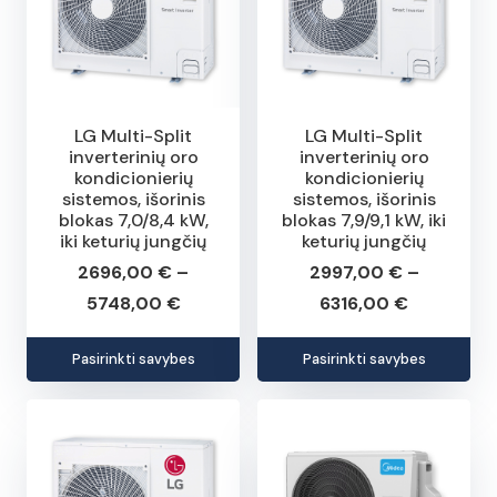
The
The
options
opt
may
may
be
be
chosen
cho
LG Multi-Split
LG Multi-Split
inverterinių oro
inverterinių oro
on
on
kondicionierių
kondicionierių
the
the
sistemos, išorinis
sistemos, išorinis
blokas 7,0/8,4 kW,
blokas 7,9/9,1 kW, iki
product
pro
iki keturių jungčių
keturių jungčių
page
pag
2696,00
€
–
2997,00
€
–
Price
Price
5748,00
€
6316,00
€
range:
range:
This
This
Pasirinkti savybes
Pasirinkti savybes
2696,00 €
2997,00 
product
pro
through
through
has
has
5748,00 €
6316,00 €
multiple
mult
variants.
vari