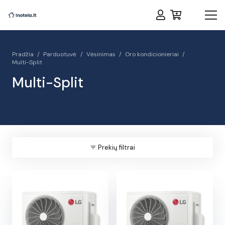
Pradžia
/
Parduotuvė
/
Vėsinimas
/
Oro kondicionieriai
/
Multi-Split
Multi-Split
Prekių filtrai
filter_list