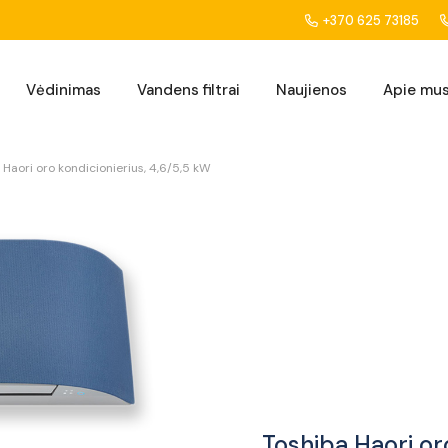
+370 625 73185
Vėdinimas
Vandens filtrai
Naujienos
Apie mu
 Haori oro kondicionierius, 4,6/5,5 kW
Toshiba Haori or