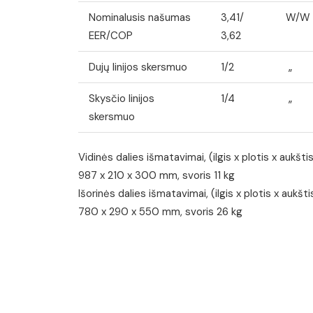
Nominalusis našumas
3,41/
W/W
EER/COP
3,62
Dujų linijos skersmuo
1/2
„
Skysčio linijos
1/4
„
skersmuo
Vidinės dalies išmatavimai, (ilgis x plotis x aukštis
987 x 210 x 300 mm, svoris 11 kg
Išorinės dalies išmatavimai, (ilgis x plotis x aukšti
780 x 290 x 550 mm, svoris 26 kg