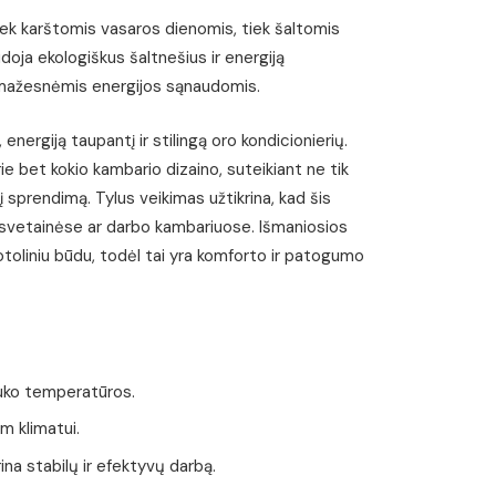
iek karštomis vasaros dienomis, tiek šaltomis
doja ekologiškus šaltnešius ir energiją
su mažesnėmis energijos sąnaudomis.
 energiją taupantį ir stilingą oro kondicionierių.
rie bet kokio kambario dizaino, suteikiant ne tik
į sprendimą. Tylus veikimas užtikrina, kad šis
svetainėse ar darbo kambariuose. Išmaniosios
otoliniu būdu, todėl tai yra komforto ir patogumo
auko temperatūros.
m klimatui.
ina stabilų ir efektyvų darbą.