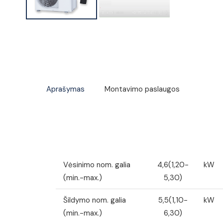
Aprašymas
Montavimo paslaugos
Vėsinimo nom. galia
4,6(1,20-
kW
(min.-max.)
5,30)
Šildymo nom. galia
5,5(1,10-
kW
(min.-max.)
6,30)