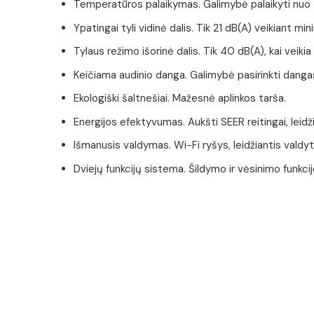
Temperatūros palaikymas. Galimybė palaikyti nuo +
Ypatingai tyli vidinė dalis. Tik 21 dB(A) veikiant min
Tylaus režimo išorinė dalis. Tik 40 dB(A), kai veikia 
Keičiama audinio danga. Galimybė pasirinkti dangas,
Ekologiški šaltnešiai. Mažesnė aplinkos tarša.
Energijos efektyvumas. Aukšti SEER reitingai, leid
Išmanusis valdymas. Wi-Fi ryšys, leidžiantis valdyt
Dviejų funkcijų sistema. Šildymo ir vėsinimo funkc