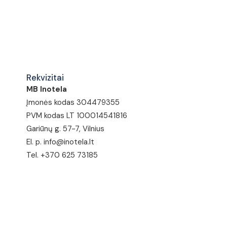
Rekvizitai
MB Inotela
Įmonės kodas 304479355
PVM kodas LT 100014541816
Gariūnų g. 57-7, Vilnius
El. p. info@inotela.lt
Tel. +370 625 73185