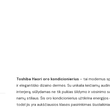
Toshiba Haori oro kondicionierius
– tai modernus sp
ir elegantiško dizaino dermės. Su unikalia keičiamų audinių
interjerą, siūlydamas ne tik puikias šildymo ir vėsinimo s
namų stiliaus. Šis oro kondicionierius užtikrina energijo
todėl jis yra aukščiausios klasės pasirinkimas šiuolai