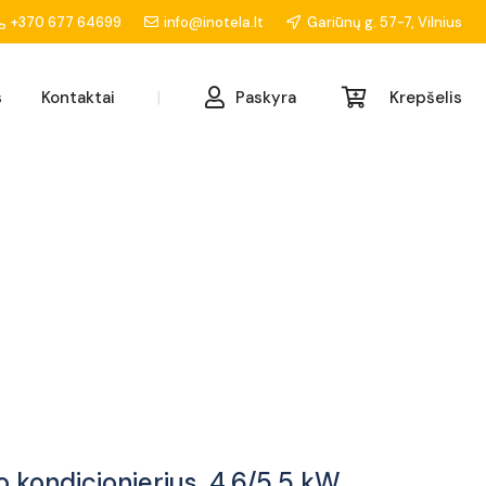
+370 677 64699
info@inotela.lt
Gariūnų g. 57-7, Vilnius
s
Kontaktai
|
Paskyra
Krepšelis
o kondicionierius, 4,6/5,5 kW