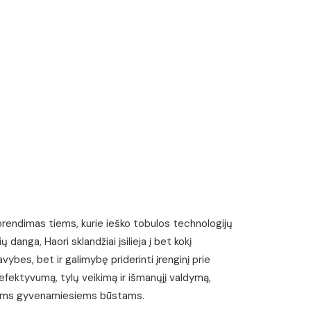
rendimas tiems, kurie ieško tobulos technologijų
 danga, Haori sklandžiai įsilieja į bet kokį
avybes, bet ir galimybę priderinti įrenginį prie
s efektyvumą, tylų veikimą ir išmanųjį valdymą,
kiniams gyvenamiesiems būstams.