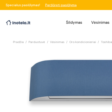
Specialus pasiūlymas!
Peržiūrėti pasiūlymą
Šildymas
Vėsinimas
Pradžia
/
Parduotuvė
/
Vėsinimas
/
Oro kondicionieriai
/
Toshiba