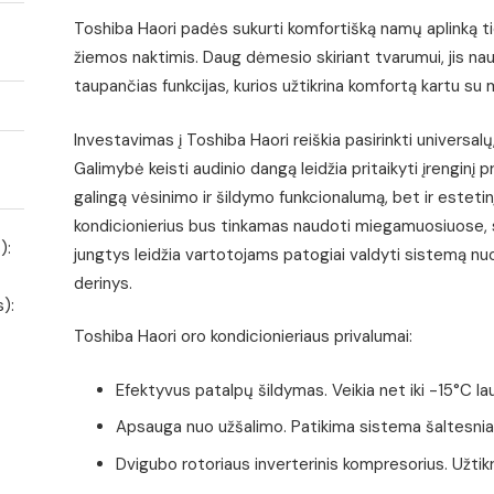
Toshiba Haori padės sukurti komfortišką namų aplinką t
žiemos naktimis. Daug dėmesio skiriant tvarumui, jis nau
taupančias funkcijas, kurios užtikrina komfortą kartu 
Investavimas į Toshiba Haori reiškia pasirinkti universalų,
Galimybė keisti audinio dangą leidžia pritaikyti įrenginį p
galingą vėsinimo ir šildymo funkcionalumą, bet ir estetin
kondicionierius bus tinkamas naudoti miegamuosiuose, 
):
jungtys leidžia vartotojams patogiai valdyti sistemą nu
derinys.
s):
Toshiba Haori oro kondicionieriaus privalumai:
Efektyvus patalpų šildymas. Veikia net iki -15°C l
Apsauga nuo užšalimo. Patikima sistema šaltesnia
Dvigubo rotoriaus inverterinis kompresorius. Užtikr