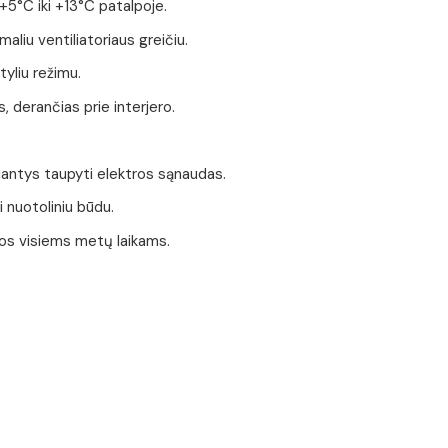
5°C iki +13°C patalpoje.
imaliu ventiliatoriaus greičiu.
tyliu režimu.
 derančias prie interjero.
žiantys taupyti elektros sąnaudas.
i nuotoliniu būdu.
ijos visiems metų laikams.