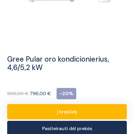
Gree Pular oro kondicionierius,
4,6/5,2 kW
Original
Current
995,00
€
796,00
€
-20%
price
price
was:
is:
Į krepšelį
produkto
995,00 €.
796,00 €.
kiekis:
Pasiteirauti dėl prekės
Gree