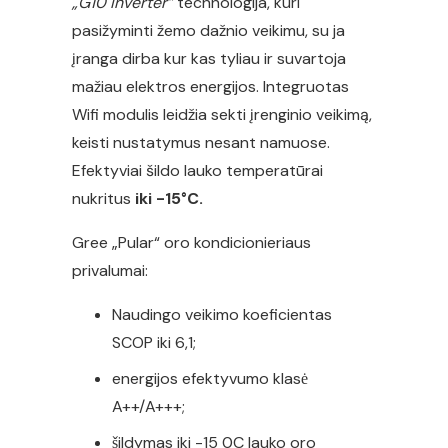
„G10 Inverter”
technologija, kuri
pasižyminti žemo dažnio veikimu, su ja
įranga dirba kur kas tyliau ir suvartoja
mažiau elektros energijos. Integruotas
Wifi modulis leidžia sekti įrenginio veikimą,
keisti nustatymus nesant namuose.
Efektyviai šildo lauko temperatūrai
nukritus
iki -15°C.
Gree „Pular“ oro kondicionieriaus
privalumai:
Naudingo veikimo koeficientas
SCOP iki 6,1;
energijos efektyvumo klasė
A++/A+++;
šildymas iki -15 0C lauko oro