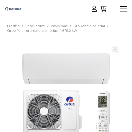
Pradžia
/
Parduotuvė
/
Vėsinimas
/
Oro kondicionieriai
/
Gree Pular oro kondicionierius, 4,6/5,2 kW