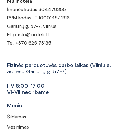
MB Inotela
Įmonės kodas 304479355
PVM kodas LT 100014541816
Gariūnų g. 57-7, Vilnius
El. p. info@inotela.lt
Tel. +370 625 73185
Fizinės parduotuvės darbo laikas (Vilniuje,
adresu Gariūnų g. 57-7)
I-V 8:00-17:00
VI-VII nedirbame
Meniu
Šildymas
Vėsinimas