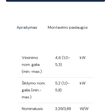
Pular
oro
kondicionierius,
4,6/5,2
Aprašymas
Montavimo paslaugos
kW
Vėsinimo
4,6 (1,0-
kW
nom. galia
5,3)
(min.-max.)
Šildymo nom.
5,2 (1,0-
kW
galia (min.-
5,8)
max.)
Nominalusis
3,39/3,88
W/W