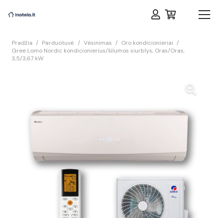
Pradžia
/
Parduotuvė
/
Vėsinimas
/
Oro kondicionieriai
/
Gree Lomo Nordic kondicionierius/šilumos siurblys, Oras/Oras,
3,5/3,67 kW