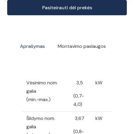
kiekis:
Pasiteirauti dėl prekės
Gree
Lomo
Nordic
kondicionierius/
šilumos
Aprašymas
Montavimo paslaugos
siurblys,
Oras/Oras,
3,5/3,67
kW
Vėsinimo nom.
3,5
kW
galia
(0,7-
(min.-max.)
4,0)
Šildymo nom.
3,67
kW
galia
(0,8-