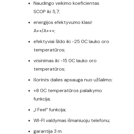
Naudingo veikimo koeficientas
SCOP iki 5,7;
energijos efektyvumo klasė
A++/A+++;
efektyviai šildo iki -25 0C lauko oro
temperatūros;
vėsinimas iki -15 0C lauko oro
temperatūros;
išorinės dalies apsauga nuo užšalimo;
+8 0C temperatūros palaikymo
funkcija;
„I Feel“ funkcija;
WI-FI valdymas išmaniuoju telefonu;
garantija 3 m.