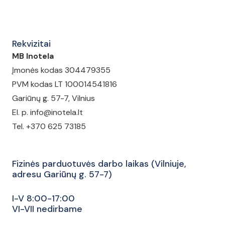
Rekvizitai
MB Inotela
Įmonės kodas 304479355
PVM kodas LT 100014541816
Gariūnų g. 57-7, Vilnius
El. p. info@inotela.lt
Tel. +370 625 73185
Fizinės parduotuvės darbo laikas (Vilniuje,
adresu Gariūnų g. 57-7)
I-V 8:00-17:00
VI-VII nedirbame