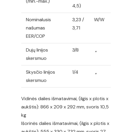
(min.-max.)
4,5)
Nominalusis
3,23 /
W/W
našumas
3,71
EER/COP
Dujų linijos
3/8
„
skersmuo
Skysčio linijos
1/4
„
skersmuo
Vidinės dalies išmatavimai, (ilgis x plotis x
aukštis): 866 x 209 x 292 mm, svoris 10,5
kg
Išorinės dalies išmatavimai, (ilgis x plotis x
aukštis): 555 x 330 x 732 mm, svoris 27