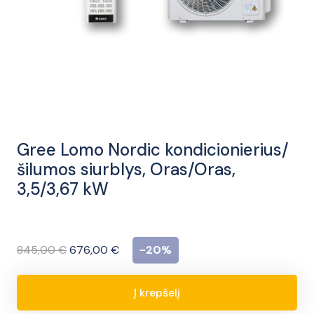
Gree Lomo Nordic kondicionierius/
šilumos siurblys, Oras/Oras,
3,5/3,67 kW
Original
Current
845,00
€
676,00
€
-20%
price
price
was:
is:
Į krepšelį
produkto
845,00 €.
676,00 €.