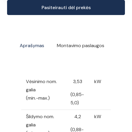
kiekis:
Pasiteirauti dėl prekės
Gree
Amber
Nordic
kondicionierius/
šilumos
Aprašymas
Montavimo paslaugos
siurblys,
Oras/Oras,
3,53/4,2
kW
Vėsinimo nom.
3,53
kW
galia
(0,85-
(min.-max.)
5,0)
Šildymo nom.
4,2
kW
galia
(0,88-