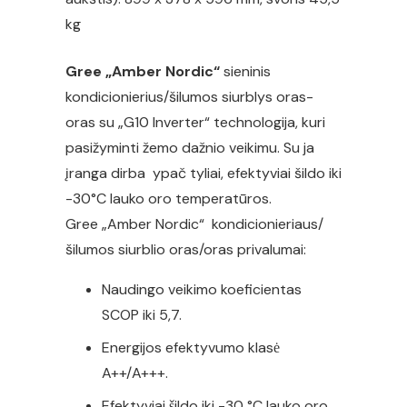
kg
Gree „Amber Nordic“
sieninis
kondicionierius/šilumos siurblys oras-
oras su „G10 Inverter“ technologija, kuri
pasižyminti žemo dažnio veikimu. Su ja
įranga dirba ypač tyliai, efektyviai šildo iki
-30°C lauko oro temperatūros.
Gree „Amber Nordic“ kondicionieriaus/
šilumos siurblio oras/oras privalumai:
Naudingo veikimo koeficientas
SCOP iki 5,7.
Energijos efektyvumo klasė
A++/A+++.
Efektyviai šildo iki -30 °C lauko oro