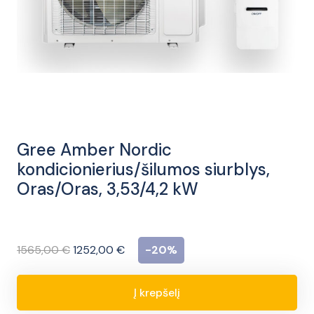
Gree Amber Nordic
kondicionierius/šilumos siurblys,
Oras/Oras, 3,53/4,2 kW
Original
Current
1565,00
€
1252,00
€
-20%
price
price
was:
is:
Į krepšelį
produkto
1565,00 €.
1252,00 €.