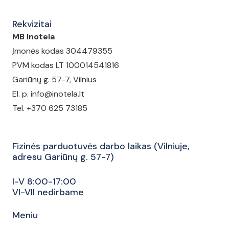
Rekvizitai
MB Inotela
Įmonės kodas 304479355
PVM kodas LT 100014541816
Gariūnų g. 57-7, Vilnius
El. p. info@inotela.lt
Tel. +370 625 73185
Fizinės parduotuvės darbo laikas (Vilniuje,
adresu Gariūnų g. 57-7)
I-V 8:00-17:00
VI-VII nedirbame
Meniu