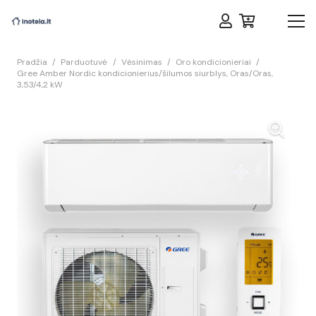
Pradžia
/
Parduotuvė
/
Vėsinimas
/
Oro kondicionieriai
/
Gree Amber Nordic kondicionierius/šilumos siurblys, Oras/Oras,
3,53/4,2 kW