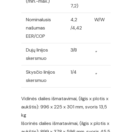
(min.-max.)
7,2)
Nominalusis
4,2
W/W
našumas
/4,42
EER/COP
Dujų linijos
3/8
„
skersmuo
Skysčio linijos
1/4
„
skersmuo
Vidinės dalies išmatavimai, (ilgis x plotis x
aukštis): 996 x 225 x 301 mm, svoris 13,5
kg
Išorinės dalies išmatavimai, (ilgis x plotis x
aukštis): 899 x 378 x 596 mm, svoris 45,5