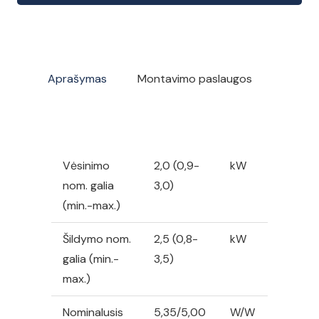
Perfera
FTXM20A
oro
kondicionierius,
Aprašymas
Montavimo paslaugos
2,0/2,5
kW
Vėsinimo
2,0 (0,9-
kW
nom. galia
3,0)
(min.-max.)
Šildymo nom.
2,5 (0,8-
kW
galia (min.-
3,5)
max.)
Nominalusis
5,35/5,00
W/W