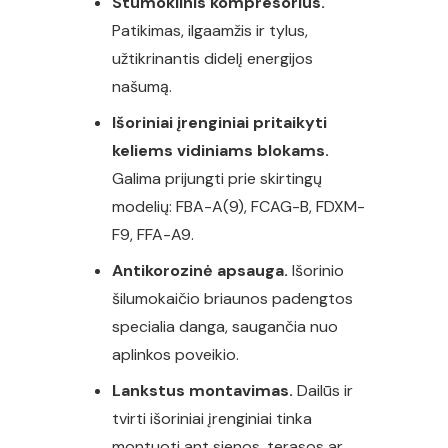
Stūmoklinis kompresorius.
Patikimas, ilgaamžis ir tylus,
užtikrinantis didelį energijos
našumą.
Išoriniai įrenginiai pritaikyti
keliems vidiniams blokams.
Galima prijungti prie skirtingų
modelių: FBA-A(9), FCAG-B, FDXM-
F9, FFA-A9.
Antikorozinė apsauga.
Išorinio
šilumokaičio briaunos padengtos
specialia danga, saugančia nuo
aplinkos poveikio.
Lankstus montavimas.
Dailūs ir
tvirti išoriniai įrenginiai tinka
montuoti ant sienos, terasos ar