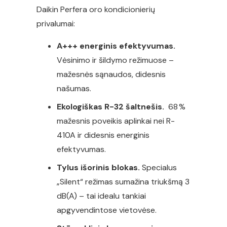
Daikin Perfera oro kondicionierių
privalumai:
A+++ energinis efektyvumas.
Vėsinimo ir šildymo režimuose –
mažesnės sąnaudos, didesnis
našumas.
Ekologiškas R-32 šaltnešis.
68 %
mažesnis poveikis aplinkai nei R-
410A ir didesnis energinis
efektyvumas.
Tylus išorinis blokas.
Specialus
„Silent“ režimas sumažina triukšmą 3
dB(A) – tai idealu tankiai
apgyvendintose vietovėse.