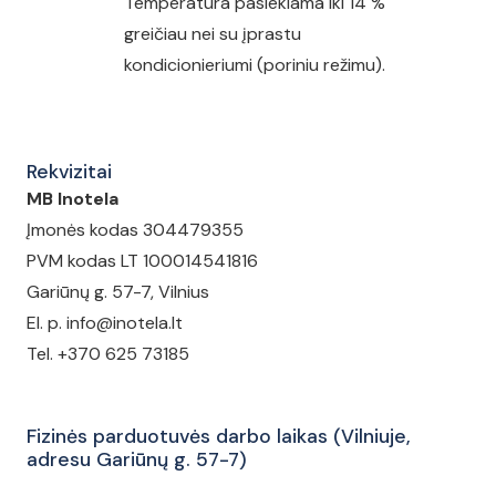
Temperatūra pasiekiama iki 14 %
greičiau nei su įprastu
kondicionieriumi (poriniu režimu).
Rekvizitai
MB Inotela
Įmonės kodas 304479355
PVM kodas LT 100014541816
Gariūnų g. 57-7, Vilnius
El. p. info@inotela.lt
Tel. +370 625 73185
Fizinės parduotuvės darbo laikas (Vilniuje,
adresu Gariūnų g. 57-7)