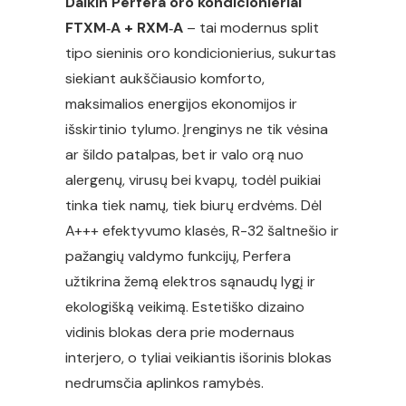
Daikin Perfera oro kondicionieriai
FTXM‑A + RXM‑A
–
tai modernus
split
tipo sieninis oro kondicionierius
, sukurtas
siekiant aukščiausio komforto,
maksimalios energijos ekonomijos ir
išskirtinio tylumo. Įrenginys ne tik vėsina
ar šildo patalpas, bet ir valo orą nuo
alergenų, virusų bei kvapų, todėl puikiai
tinka tiek namų, tiek biurų erdvėms. Dėl
A+++ efektyvumo klasės, R-32 šaltnešio ir
pažangių valdymo funkcijų, Perfera
užtikrina žemą elektros sąnaudų lygį ir
ekologišką veikimą. Estetiško dizaino
vidinis blokas dera prie modernaus
interjero, o tyliai veikiantis išorinis blokas
nedrumsčia aplinkos ramybės.