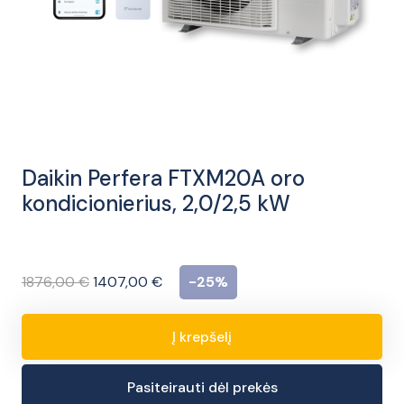
Daikin Perfera FTXM20A oro
kondicionierius, 2,0/2,5 kW
Original
Current
1876,00
€
1407,00
€
-25%
price
price
was:
is:
Į krepšelį
produkto
1876,00 €.
1407,00 €.
kiekis:
Pasiteirauti dėl prekės
Daikin