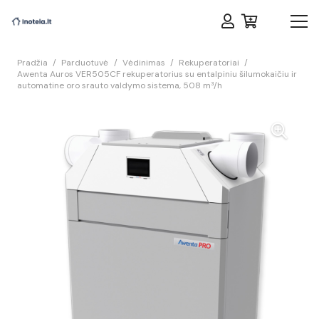
Pradžia
/
Parduotuvė
/
Vėdinimas
/
Rekuperatoriai
/
Awenta Auros VER505CF rekuperatorius su entalpiniu šilumokaičiu ir
automatine oro srauto valdymo sistema, 508 m³/h