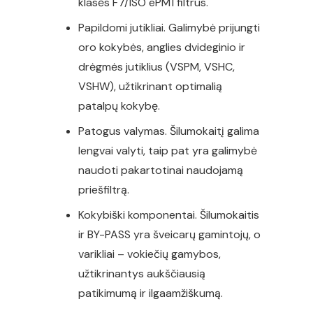
klasės F7/ISO ePM1 filtrus.
Papildomi jutikliai. Galimybė prijungti
oro kokybės, anglies dvideginio ir
drėgmės jutiklius (VSPM, VSHC,
VSHW), užtikrinant optimalią
patalpų kokybę.
Patogus valymas. Šilumokaitį galima
lengvai valyti, taip pat yra galimybė
naudoti pakartotinai naudojamą
priešfiltrą.
Kokybiški komponentai. Šilumokaitis
ir BY-PASS yra šveicarų gamintojų, o
varikliai – vokiečių gamybos,
užtikrinantys aukščiausią
patikimumą ir ilgaamžiškumą.