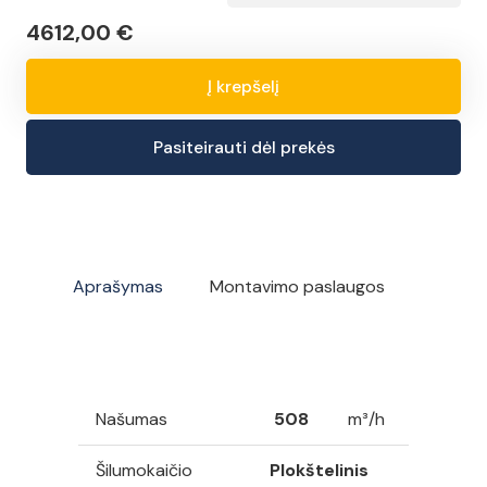
through
4612,00
€
4761,00 €
Į krepšelį
produkto
kiekis:
Pasiteirauti dėl prekės
Awenta
Auros
VER505CF
rekuperatorius
su
Aprašymas
Montavimo paslaugos
entalpiniu
šilumokaičiu
ir
automatine
Našumas
508
m³/h
oro
srauto
Šilumokaičio
Plokštelinis