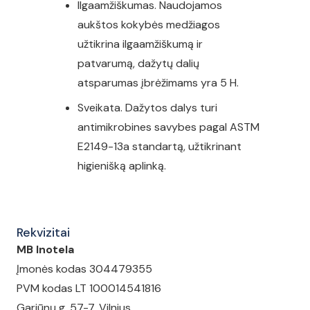
Ilgaamžiškumas. Naudojamos
aukštos kokybės medžiagos
užtikrina ilgaamžiškumą ir
patvarumą, dažytų dalių
atsparumas įbrėžimams yra 5 H.
Sveikata. Dažytos dalys turi
antimikrobines savybes pagal ASTM
E2149-13a standartą, užtikrinant
higienišką aplinką.
Rekvizitai
MB Inotela
Įmonės kodas 304479355
PVM kodas LT 100014541816
Gariūnų g. 57-7, Vilnius