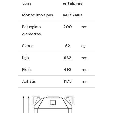
valdymo
tipas
entalpinis
sistema,
Montavimo tipas
Vertikalus
508
m³/h
Pajungimo
200
mm
diametras
Svoris
52
kg
Ilgis
962
mm
Plotis
610
mm
Aukštis
1175
mm