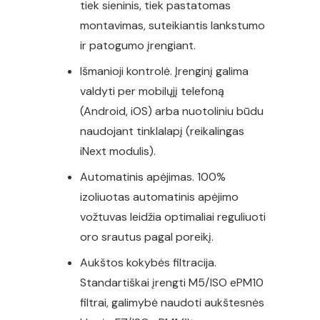
tiek sieninis, tiek pastatomas
montavimas, suteikiantis lankstumo
ir patogumo įrengiant.
Išmanioji kontrolė. Įrenginį galima
valdyti per mobilųjį telefoną
(Android, iOS) arba nuotoliniu būdu
naudojant tinklalapį (reikalingas
iNext modulis).
Automatinis apėjimas. 100%
izoliuotas automatinis apėjimo
vožtuvas leidžia optimaliai reguliuoti
oro srautus pagal poreikį.
Aukštos kokybės filtracija.
Standartiškai įrengti M5/ISO ePM10
filtrai, galimybė naudoti aukštesnės