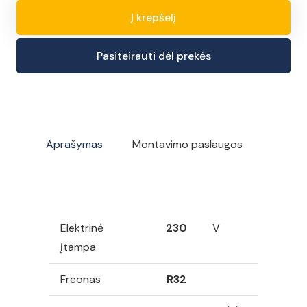
Į krepšelį
produkto
kiekis:
Pasiteirauti dėl prekės
Beretta
Hydro
unit
M
6
Aprašymas
Montavimo paslaugos
Monobloc
šilumos
siublys,
Oras/Vanduo,
Elektrinė
230
V
6,35
įtampa
kW
Freonas
R32