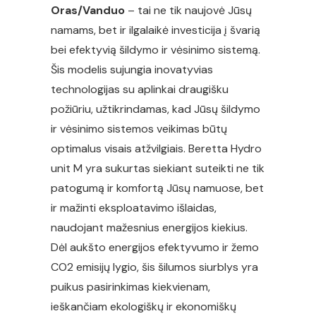
Oras/Vanduo
– tai ne tik naujovė Jūsų
namams, bet ir ilgalaikė investicija į švarią
bei efektyvią šildymo ir vėsinimo sistemą.
Šis modelis sujungia inovatyvias
technologijas su aplinkai draugišku
požiūriu, užtikrindamas, kad Jūsų šildymo
ir vėsinimo sistemos veikimas būtų
optimalus visais atžvilgiais. Beretta Hydro
unit M yra sukurtas siekiant suteikti ne tik
patogumą ir komfortą Jūsų namuose, bet
ir mažinti eksploatavimo išlaidas,
naudojant mažesnius energijos kiekius.
Dėl aukšto energijos efektyvumo ir žemo
CO2 emisijų lygio, šis šilumos siurblys yra
puikus pasirinkimas kiekvienam,
ieškančiam ekologiškų ir ekonomiškų