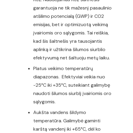
garantuoja ne tik mažesnį pasaulinio
atšilimo potencialą (GWP) ir CO2
emisijas, bet ir optimizuotą veikimą
įvairiomis oro sąlygomis. Tai reiškia,
kad šis šaltnešis yra tausojantis
aplinką ir užtikrina šilumos siurblio
efektyvumą net šaltuoju metų laiku.
Platus veikimo temperatūrų
diapazonas. Efektyviai veikia nuo
-25°C iki +35°C, suteikiant galimybę
naudoti šilumos siurblį įvairiomis oro
sąlygomis.
Aukšta vandens šildymo
temperatūra. Galimybė gaminti
karštą vandenį iki +65°C, dėl ko