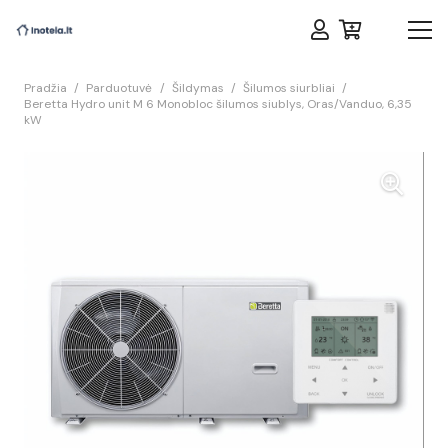
Pradžia
/
Parduotuvė
/
Šildymas
/
Šilumos siurbliai
/
Beretta Hydro unit M 6 Monobloc šilumos siublys, Oras/Vanduo, 6,35
kW