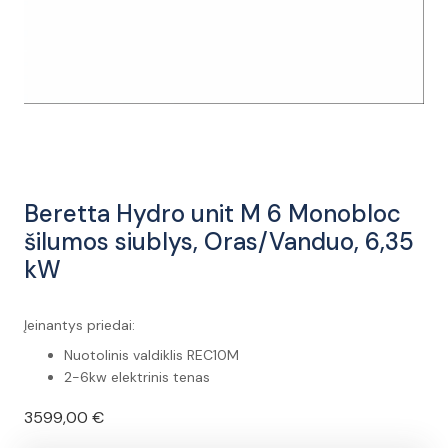
Beretta Hydro unit M 6 Monobloc
šilumos siublys, Oras/Vanduo, 6,35
kW
Įeinantys priedai:
Nuotolinis valdiklis REC10M
2-6kw elektrinis tenas
3599,00
€