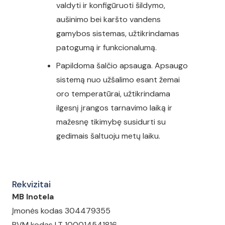
valdyti ir konfigūruoti šildymo,
aušinimo bei karšto vandens
gamybos sistemas, užtikrindamas
patogumą ir funkcionalumą.
Papildoma šalčio apsauga. Apsaugo
sistemą nuo užšalimo esant žemai
oro temperatūrai, užtikrindama
ilgesnį įrangos tarnavimo laiką ir
mažesnę tikimybę susidurti su
gedimais šaltuoju metų laiku.
Rekvizitai
MB Inotela
Įmonės kodas 304479355
PVM kodas LT 100014541816