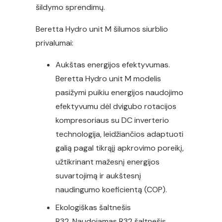
šildymo sprendimų.
Beretta Hydro unit M šilumos siurblio
privalumai:
Aukštas energijos efektyvumas.
Beretta Hydro unit M modelis
pasižymi puikiu energijos naudojimo
efektyvumu dėl dvigubo rotacijos
kompresoriaus su DC inverterio
technologija, leidžiančios adaptuoti
galią pagal tikrąjį apkrovimo poreikį,
užtikrinant mažesnį energijos
suvartojimą ir aukštesnį
naudingumo koeficientą (COP).
Ekologiškas šaltnešis
R32. Naudojamas R32 šaltnešis