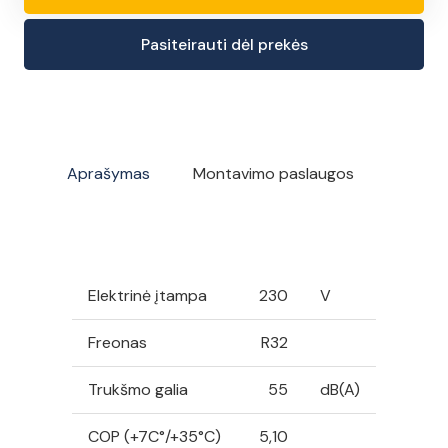
produkto
10001,00 €.
7001,00 €.
kiekis:
Pasiteirauti dėl prekės
Panasonic
Aquarea
K
kartos
šilumos
Aprašymas
Montavimo paslaugos
siurblys,
Oras/Vanduo,
su
integruota
Elektrinė įtampa
230
V
185
l
Freonas
R32
talpa,
Trukšmo galia
55
dB(A)
5
kW
COP (+7C°/+35°C)
5,10