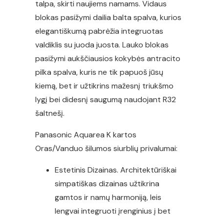
talpa, skirti naujiems namams. Vidaus
blokas pasižymi dailia balta spalva, kurios
elegantiškumą pabrėžia integruotas
valdiklis su juoda juosta. Lauko blokas
pasižymi aukščiausios kokybės antracito
pilka spalva, kuris ne tik papuoš jūsų
kiemą, bet ir užtikrins mažesnį triukšmo
lygį bei didesnį saugumą naudojant R32
šaltnešį.
Panasonic Aquarea K kartos
Oras/Vanduo šilumos siurblių privalumai:
Estetinis Dizainas. Architektūriškai
simpatiškas dizainas užtikrina
gamtos ir namų harmoniją, leis
lengvai integruoti įrenginius į bet