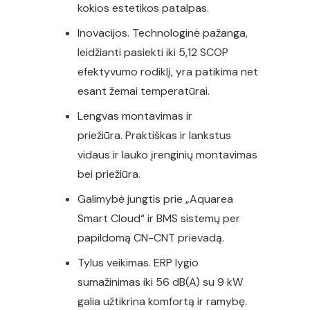
kokios estetikos patalpas.
Inovacijos. Technologinė pažanga,
leidžianti pasiekti iki 5,12 SCOP
efektyvumo rodiklį, yra patikima net
esant žemai temperatūrai.
Lengvas montavimas ir
priežiūra. Praktiškas ir lankstus
vidaus ir lauko įrenginių montavimas
bei priežiūra.
Galimybė jungtis prie „Aquarea
Smart Cloud“ ir BMS sistemų per
papildomą CN-CNT prievadą.
Tylus veikimas. ERP lygio
sumažinimas iki 56 dB(A) su 9 kW
galia užtikrina komfortą ir ramybę.