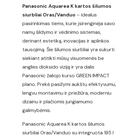
Panasonic Aquarea K kartos šilumos
siurbliai Oras/Vanduo
– idealus
pasirinkimas tiems, kurie įsirenginėja savo
namų šildymo ir vėdinimo sistemas,
derinant estetiką, inovacijas ir aplinkos
tausojimą. Šie šilumos siurbliai yra sukurti
siekiant atitikti mūsų visuomenės be
anglies dioksido viziją ir yra dalis
Panasonic žaliojo kurso GREEN IMPACT
plano. Prekė pasižymi aukštu efektyvumu,
lengvu montavimu ir priežiūra, moderniu
dizainu ir plačiomis jungiamumo
galimybėmis.
Panasonic Aquarea K kartos šilumos
siurbliai Oras/Vanduo su integruota 185 l