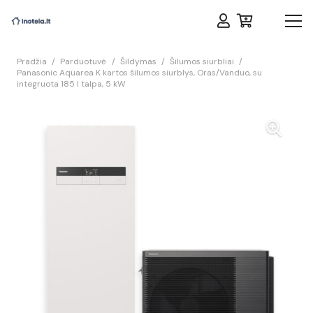
Pradžia
/
Parduotuvė
/
Šildymas
/
Šilumos siurbliai
/
Panasonic Aquarea K kartos šilumos siurblys, Oras/Vanduo, su
integruota 185 l talpa, 5 kW