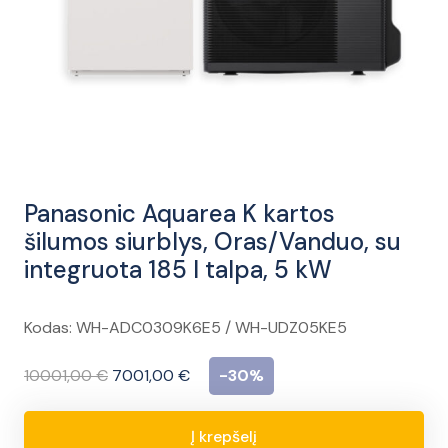
Panasonic Aquarea K kartos
šilumos siurblys, Oras/Vanduo, su
integruota 185 l talpa, 5 kW
Kodas: WH-ADC0309K6E5 / WH-UDZ05KE5
Original
Current
10001,00
€
7001,00
€
-30%
price
price
was:
is:
Į krepšelį