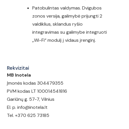
Patobulintas valdymas. Dvigubos
zonos versija, galimybė prijungti 2
valdiklius, sklandus ryšio
integravimas su galimybe integruoti
„Wi-Fi“ modulį į vidaus įrenginį.
Rekvizitai
MB Inotela
Įmonės kodas 304479355
PVM kodas LT 100014541816
Gariūnų g. 57-7, Vilnius
El. p. info@inotela.lt
Tel. +370 625 73185