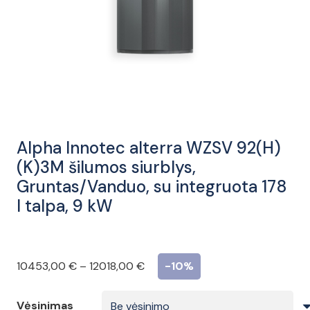
Alpha Innotec alterra WZSV 92(H)
(K)3M šilumos siurblys,
Gruntas/Vanduo, su integruota 178
l talpa, 9 kW
Price
10453,00
€
–
12018,00
€
-10%
range:
10453,00 €
Vėsinimas