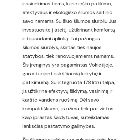
pasirinkimas tiems, kurie ieško patikimo,
efektyvaus ir ekologiško šilumos šaltinio
savo namams. Su šiuo šilumos siurbliu Jūs
investuosite į ateitį, užtikrinant komfortą
ir tausodami aplinką. Tai pažangus
šilumos siurblys, skirtas tiek naujos
statybos, tiek renovuojamiems namams.
Šis įrenginys yra pagamintas Vokietijoje,
garantuojant aukščiausią kokybę ir
patikimumą. Su integruota 178 litrų talpa,
jis užtikrina efektyvų šildymą, vėsinimą ir
karšto vandens ruošimą. Dėl savo
kompaktiškumo, jis užima tiek pat vietos
kaip įprastas šaldytuvas, suteikdamas
lanksčias pastatymo galimybes.
Šis šilumos siurblys yra sukurtas taip, kad