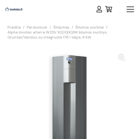
Pradžia
/
Parduotuvė
/
Šildymas
/
Šilumos siurbliai
/
Alpha Innotec alterra WZSV 92(H)(K)3M šilumos siurblys,
Gruntas/Vanduo, su integruota 178 l talpa, 9 kW