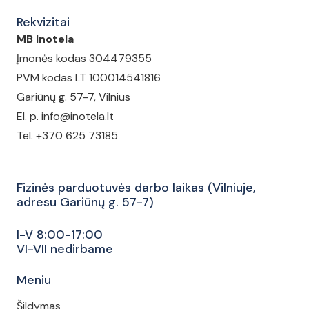
Rekvizitai
MB Inotela
Įmonės kodas 304479355
PVM kodas LT 100014541816
Gariūnų g. 57-7, Vilnius
El. p. info@inotela.lt
Tel. +370 625 73185
Fizinės parduotuvės darbo laikas (Vilniuje,
adresu Gariūnų g. 57-7)
I-V 8:00-17:00
VI-VII nedirbame
Meniu
Šildymas