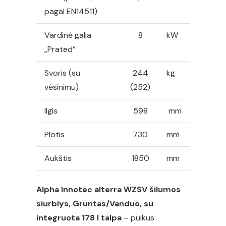
178
pagal EN14511)
l
Vardinė galia
8
kW
talpa,
„Prated”
9
kW
Svoris (su
244
kg
vėsinimu)
(252)
Ilgis
598
mm
Plotis
730
mm
Aukštis
1850
mm
Alpha Innotec alterra WZSV šilumos
siurblys, Gruntas/Vanduo, su
integruota 178 l talpa
– puikus