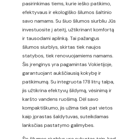
pasirinkimas tiems, kurie ieško patikimo,
efektyvaus ir ekologiško šilumos šaltinio
savo namams. Su šiuo šilumos siurbliu Jūs
investuosite į ateitį, užtikrinant komfortą
ir tausodami aplinką. Tai pažangus
šilumos siurblys, skirtas tiek naujos
statybos, tiek renovuojamiems namams.
Šis įrenginys yra pagamintas Vokietijoje,
garantuojant aukščiausią kokybę ir
patikimumą. Su integruota 178 litrų talpa,
jis užtikrina efektyvų šildymą, vėsinimą ir
karšto vandens ruošimą. Dėl savo
kompaktiškumo, jis užima tiek pat vietos
kaip įprastas šaldytuvas, suteikdamas
lanksčias pastatymo galimybes.
Šis šilumos siurblys yra sukurtas taip, kad