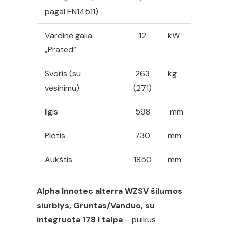
178
pagal EN14511)
l
Vardinė galia
12
kW
talpa,
„Prated”
12
kW
Svoris (su
263
kg
vėsinimu)
(271)
Ilgis
598
mm
Plotis
730
mm
Aukštis
1850
mm
Alpha Innotec alterra WZSV šilumos
siurblys, Gruntas/Vanduo, su
integruota 178 l talpa
– puikus