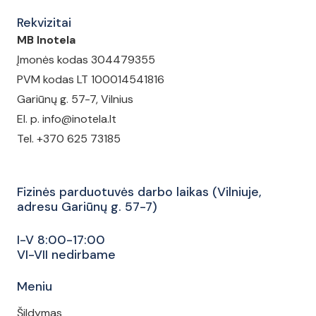
Rekvizitai
MB Inotela
Įmonės kodas 304479355
PVM kodas LT 100014541816
Gariūnų g. 57-7, Vilnius
El. p. info@inotela.lt
Tel. +370 625 73185
Fizinės parduotuvės darbo laikas (Vilniuje,
adresu Gariūnų g. 57-7)
I-V 8:00-17:00
VI-VII nedirbame
Meniu
Šildymas