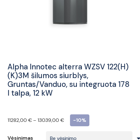
Alpha Innotec alterra WZSV 122(H)
(K)3M šilumos siurblys,
Gruntas/Vanduo, su integruota 178
l talpa, 12 kW
Price
11282,00
€
–
13039,00
€
-10%
range:
11282,00 €
Vėsinimas